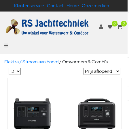
Klantenservice
Contact
Home
Onze merken
0
0
Elektra / Stroom aan boord
/
Omvormers & Combi’s