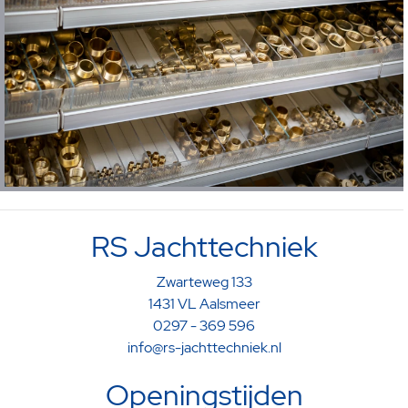
RS Jachttechniek
Zwarteweg 133
1431 VL Aalsmeer
0297 - 369 596
info@rs-jachttechniek.nl
Openingstijden