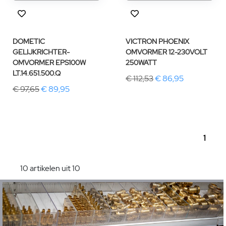
DOMETIC
VICTRON PHOENIX
GELIJKRICHTER-
OMVORMER 12-230VOLT
OMVORMER EPS100W
250WATT
LT.14.651.500.Q
€ 112,53
€ 86,95
€ 97,65
€ 89,95
1
10 artikelen uit 10