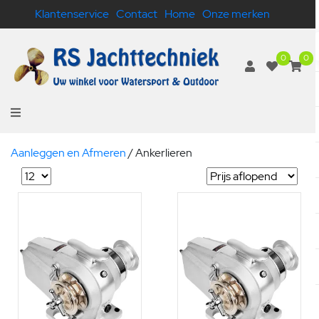
Klantenservice
Contact
Home
Onze merken
0
0
Aanleggen en Afmeren
/
Ankerlieren