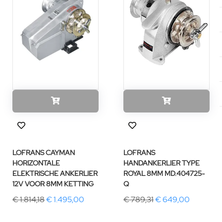
LOFRANS CAYMAN
LOFRANS
HORIZONTALE
HANDANKERLIER TYPE
ELEKTRISCHE ANKERLIER
ROYAL 8MM MD.404725-
12V VOOR 8MM KETTING
Q
€ 1.814,18
€ 1.495,00
€ 789,31
€ 649,00