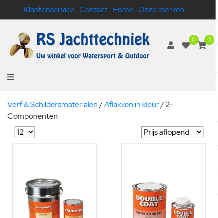
Klantenservice
Contact
Home
Onze merken
0
0
Verf & Schildersmaterialen
/
Aflakken in kleur
/
2-
Componenten