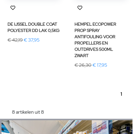
DE IJSSEL DOUBLE COAT
HEMPEL ECOPOWER
POLYESTER DD LAK 0,5KG
PROP SPRAY
ANTIFOULING VOOR
€ 42,19
€ 37,95
PROPELLERS EN
OUTDRIVES 500ML
ZWART
€ 26,30
€ 17,95
1
8 artikelen uit 8