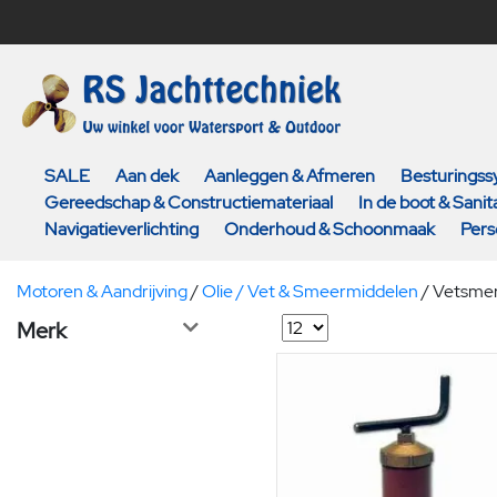
SALE
Aan dek
Aanleggen & Afmeren
Besturings
Gereedschap & Constructiemateriaal
In de boot & Sanita
Navigatieverlichting
Onderhoud & Schoonmaak
Pers
Motoren & Aandrijving
/
Olie / Vet & Smeermiddelen
/
Vetsmer
Merk