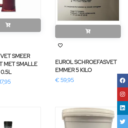
 VET SMEER
EUROL SCHROEFASVET
T MET SMALLE
EMMER 5 KILO
 0.5L
€ 59,95
17,95