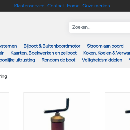
Klantenservice
Contact
Home
Onze merken
systemen
Bijboot & Buitenboordmotor
Stroom aan boord
ir
Kaarten, Boekwerken en zeilboot
Koken, Koelen & Verw
oonlijke uitrusting
Rondom de boot
Veiligheidsmiddelen
ing