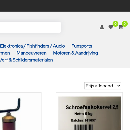
0
0
Elektronica / Fishfinders / Audio
Funsports
armen
Manoeuvreren
Motoren & Aandrijving
Verf & Schildersmaterialen