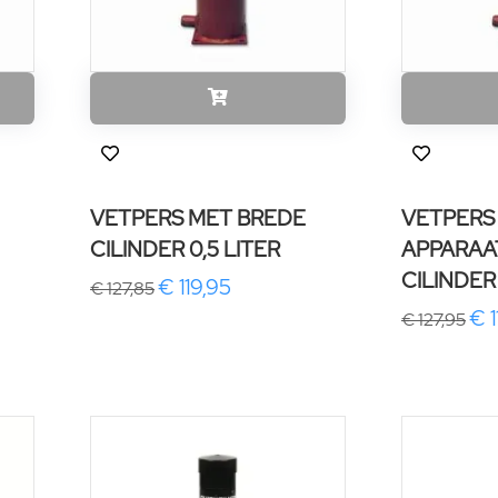
VETPERS MET BREDE
VETPERS
CILINDER 0,5 LITER
APPARAA
CILINDER
€ 119,95
€ 127,85
€ 1
€ 127,95