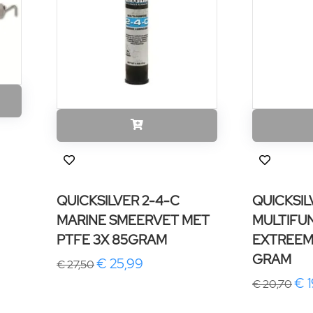
QUICKSILVER 2-4-C
QUICKSIL
MARINE SMEERVET MET
MULTIFU
PTFE 3X 85GRAM
EXTREEM
GRAM
€ 25,99
€ 27,50
€ 1
€ 20,70