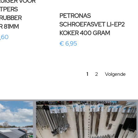
ZUIGER VOOR
ETPERS
PETRONAS
RUBBER
SCHROEFASVET LI-EP2
R 81MM
KOKER 400 GRAM
0,60
€ 6,95
1
2
Volgende