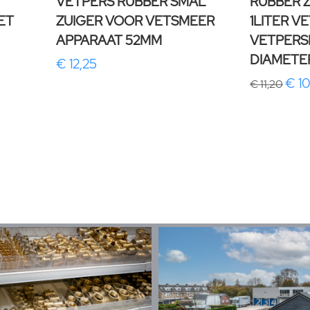
VETPERS RUBBER SMAL
RUBBER 
ET
ZUIGER VOOR VETSMEER
1LITER V
APPARAAT 52MM
VETPERS
DIAMETE
€ 12,25
€ 1
€ 11,20