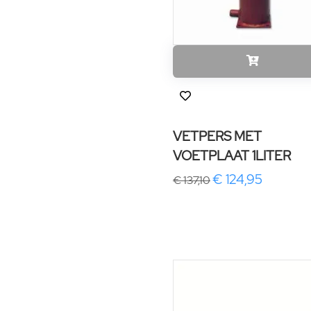
VETPERS MET
VOETPLAAT 1LITER
€ 124,95
€ 137,10