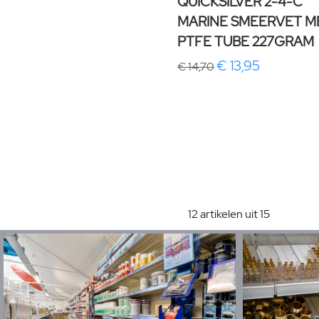
QUICKSILVER 2-4-C
MARINE SMEERVET M
PTFE TUBE 227GRAM
€ 13,95
€ 14,70
12 artikelen uit 15