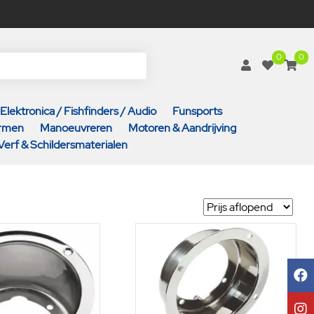
0
0
Elektronica / Fishfinders / Audio
Funsports
armen
Manoeuvreren
Motoren & Aandrijving
Verf & Schildersmaterialen