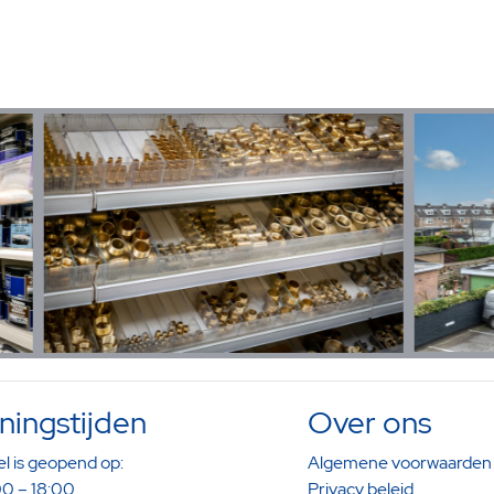
ingstijden
Over ons
l is geopend op:
Algemene voorwaarden
0 – 18:00
Privacy beleid