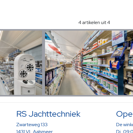
4 artikelen uit 4
RS Jachttechniek
Open
Zwarteweg 133
De winke
1431 VL Aalsmeer
Di 09:0