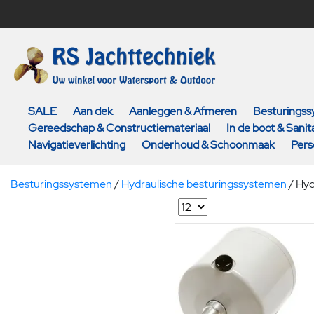
SALE
Aan dek
Aanleggen & Afmeren
Besturings
Gereedschap & Constructiemateriaal
In de boot & Sanita
Navigatieverlichting
Onderhoud & Schoonmaak
Pers
Besturingssystemen
/
Hydraulische besturingssystemen
/
Hyd