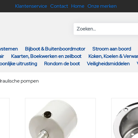
Klantenservice
Contact
Home
Onze merken
systemen
Bijboot & Buitenboordmotor
Stroom aan boord
ir
Kaarten, Boekwerken en zeilboot
Koken, Koelen & Verw
oonlijke uitrusting
Rondom de boot
Veiligheidsmiddelen
raulische pompen