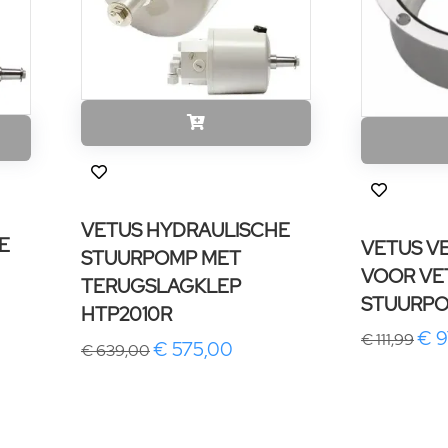
VETUS HYDRAULISCHE
E
VETUS V
STUURPOMP MET
VOOR VE
TERUGSLAGKLEP
STUURPO
HTP2010R
€ 9
€ 111,99
€ 575,00
€ 639,00