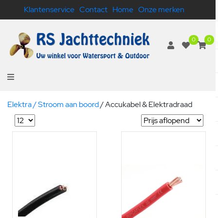
Klantenservice
Contact
Home
Onze merken
0
0
Elektra / Stroom aan boord
/
Accukabel & Elektradraad