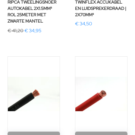
RIPCA TWEELINGSNOER
TWINFLEX ACCUKABEL
AUTOKABEL 2X1.5MM²
EN LUIDSPREKERDRAAD |
ROL 25METER MET
2X70MM²
ZWARTE MANTEL
€ 34,50
€ 41,20
€ 34,95