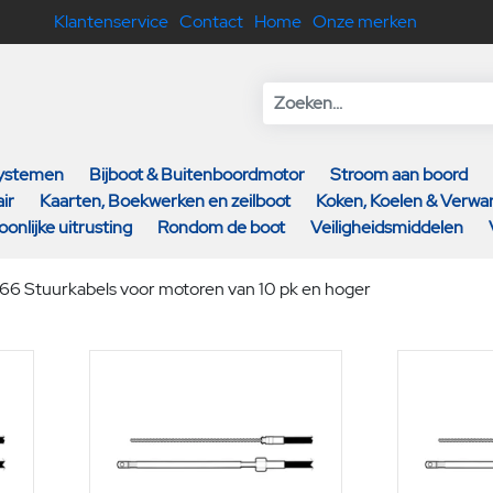
Klantenservice
Contact
Home
Onze merken
systemen
Bijboot & Buitenboordmotor
Stroom aan boord
ir
Kaarten, Boekwerken en zeilboot
Koken, Koelen & Verw
oonlijke uitrusting
Rondom de boot
Veiligheidsmiddelen
M66 Stuurkabels voor motoren van 10 pk en hoger