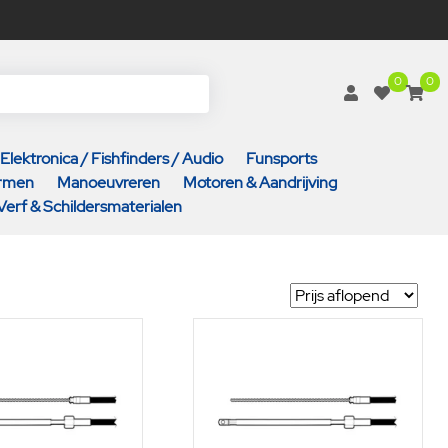
0
0
Elektronica / Fishfinders / Audio
Funsports
armen
Manoeuvreren
Motoren & Aandrijving
Verf & Schildersmaterialen