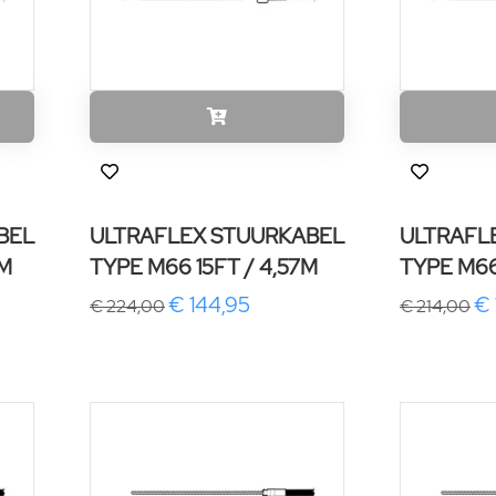
BEL
ULTRAFLEX STUURKABEL
ULTRAFL
8M
TYPE M66 15FT / 4,57M
TYPE M66 
€ 144,95
€ 
€ 224,00
€ 214,00