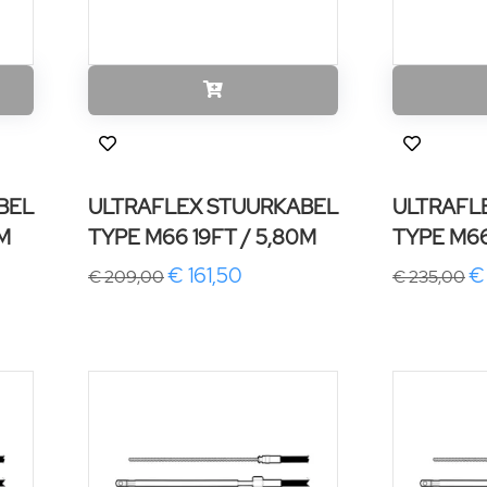
BEL
ULTRAFLEX STUURKABEL
ULTRAFL
0M
TYPE M66 19FT / 5,80M
TYPE M66
€ 161,50
€
€ 209,00
€ 235,00