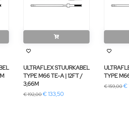
BEL
ULTRAFLEX STUURKABEL
ULTRAFL
7M
TYPE M66 TE-A | 12FT /
TYPE M66
3,66M
€ 
€ 159,00
€ 133,50
€ 192,00