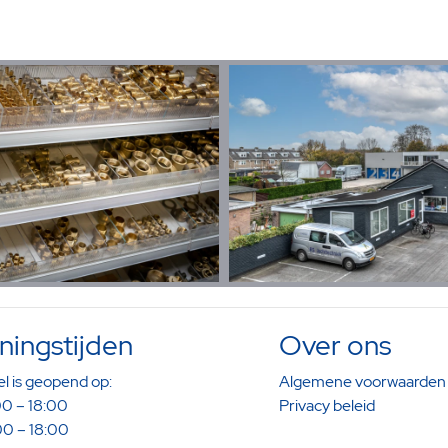
ingstijden
Over ons
l is geopend op:
Algemene voorwaarden
0 – 18:00
Privacy beleid
0 – 18:00