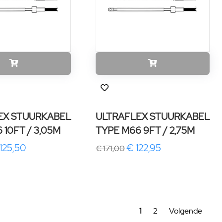
EX STUURKABEL
ULTRAFLEX STUURKABEL
 10FT / 3,05M
TYPE M66 9FT / 2,75M
125,50
€ 122,95
€ 171,00
1
2
Volgende