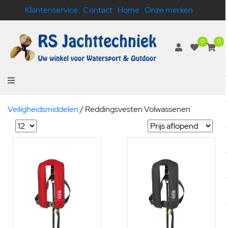
Klantenservice
Contact
Home
Onze merken
0
0
Veiligheidsmiddelen
/
Reddingsvesten Volwassenen