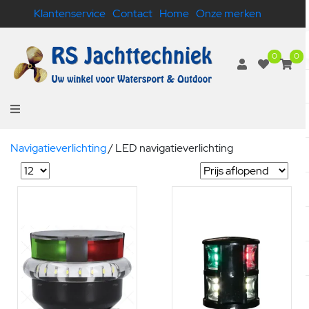
Klantenservice
Contact
Home
Onze merken
0
0
Navigatieverlichting
/
LED navigatieverlichting