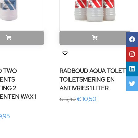
D TWO
RADBOUD AQUA TOLET
ENTS
TOILETSMERING EN
ING 2
ANTIVRIES 1 LITER
NTEN WAX 1
€ 10,50
€ 13,40
9,95