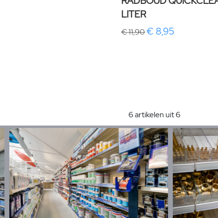
RADBOUD QUICKCLEA
LITER
€ 8,95
€ 11,90
6 artikelen uit 6