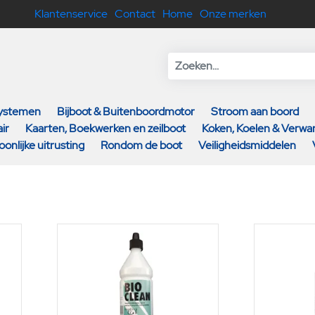
Klantenservice
Contact
Home
Onze merken
systemen
Bijboot & Buitenboordmotor
Stroom aan boord
ir
Kaarten, Boekwerken en zeilboot
Koken, Koelen & Verw
oonlijke uitrusting
Rondom de boot
Veiligheidsmiddelen