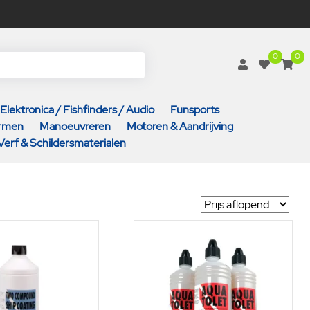
0
0
Elektronica / Fishfinders / Audio
Funsports
armen
Manoeuvreren
Motoren & Aandrijving
Verf & Schildersmaterialen