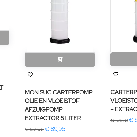
T
CARTERP
MON SUC CARTERPOMP
VLOEIST
OLIE EN VLOEISTOF
– EXTRAC
AFZUIGPOMP
EXTRACTOR 6 LITER
€ 
€ 105,18
€ 89,95
€ 132,06