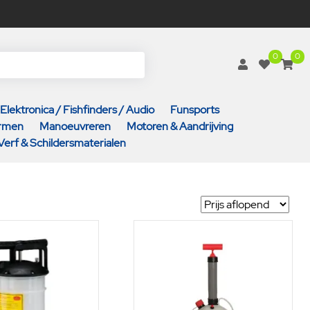
0
0
Elektronica / Fishfinders / Audio
Funsports
armen
Manoeuvreren
Motoren & Aandrijving
Verf & Schildersmaterialen