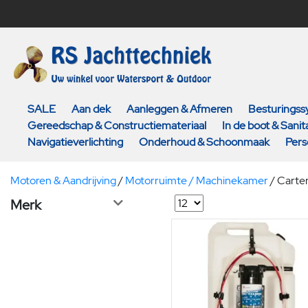
SALE
Aan dek
Aanleggen & Afmeren
Besturings
Gereedschap & Constructiemateriaal
In de boot & Sanita
Navigatieverlichting
Onderhoud & Schoonmaak
Pers
Motoren & Aandrijving
/
Motorruimte / Machinekamer
/
Carter
Merk