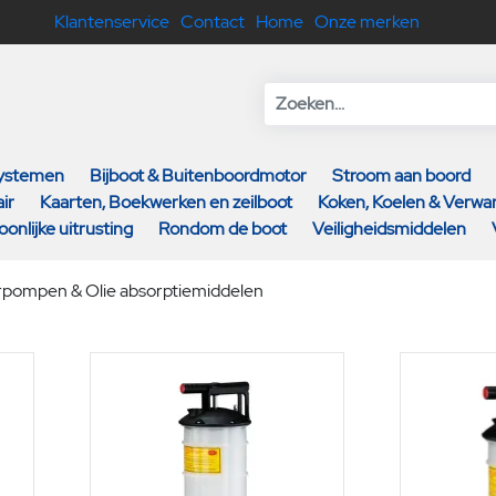
Klantenservice
Contact
Home
Onze merken
systemen
Bijboot & Buitenboordmotor
Stroom aan boord
ir
Kaarten, Boekwerken en zeilboot
Koken, Koelen & Verw
oonlijke uitrusting
Rondom de boot
Veiligheidsmiddelen
pompen & Olie absorptiemiddelen