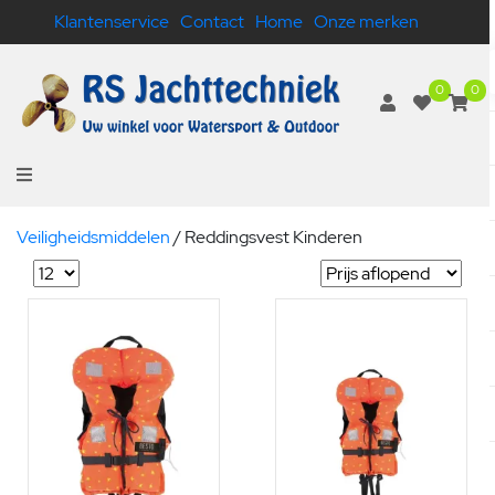
Klantenservice
Contact
Home
Onze merken
0
0
Veiligheidsmiddelen
/
Reddingsvest Kinderen