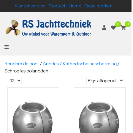
Klantenservice
Contact
Home
Onze merken
0
0
Rondom de boot
/
Anodes / Kathodische bescherming
/
Schroefas bolanoden