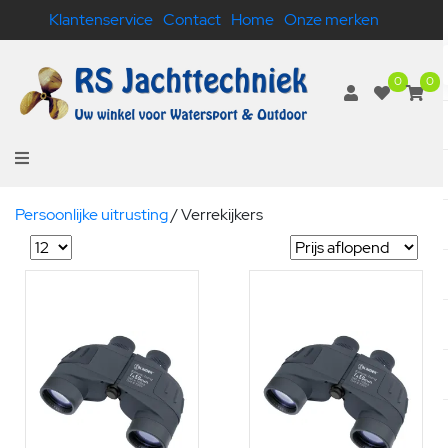
Klantenservice
Contact
Home
Onze merken
0
0
Persoonlijke uitrusting
/
Verrekijkers