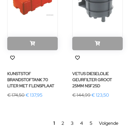
KUNSTSTOF
VETUS DIESELOLIE
BRANDSTOFTANK 70
GEURFILTER GROOT
LITER MET FLENSPLAAT
25MM NSF25D
€ 174,50
€ 137,95
€ 144,99
€ 123,50
1
2
3
4
5
Volgende