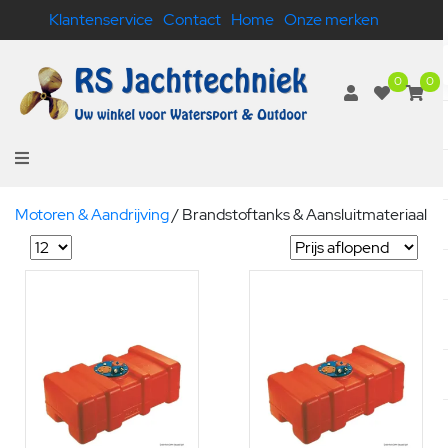
Klantenservice
Contact
Home
Onze merken
0
0
Motoren & Aandrijving
/
Brandstoftanks & Aansluitmateriaal