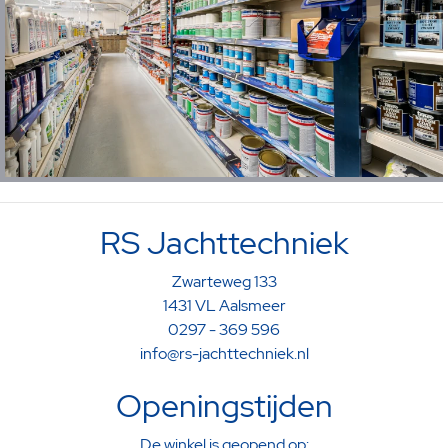
RS Jachttechniek
Zwarteweg 133
1431 VL Aalsmeer
0297 - 369 596
info@rs-jachttechniek.nl
Openingstijden
De winkel is geopend op: