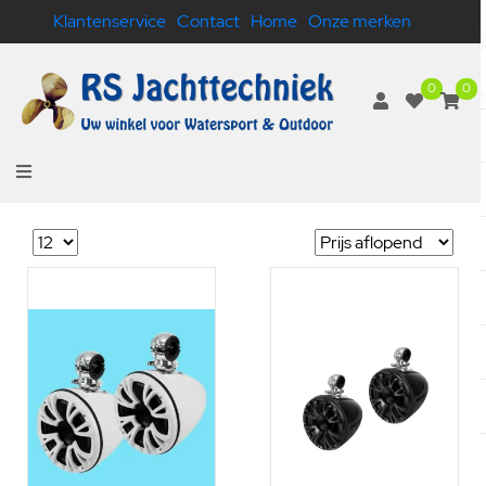
Klantenservice
Contact
Home
Onze merken
0
0