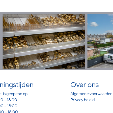
ingstijden
Over ons
l is geopend op:
Algemene voorwaarden
0 – 18:00
Privacy beleid
0 – 18:00
0 – 18:00