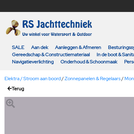
SALE
Aan dek
Aanleggen & Afmeren
Besturings
Gereedschap & Constructiemateriaal
In de boot & Sanita
Navigatieverlichting
Onderhoud & Schoonmaak
Pers
Elektra / Stroom aan boord
/
Zonnepanelen & Regelaars
/
Mont
Terug