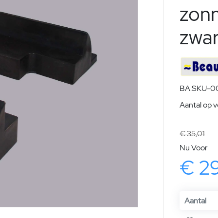
zon
zwar
BA.SKU-00
Aantal op 
€ 35,01
Nu Voor
€ 2