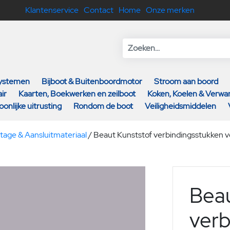
Klantenservice
Contact
Home
Onze merken
systemen
Bijboot & Buitenboordmotor
Stroom aan boord
ir
Kaarten, Boekwerken en zeilboot
Koken, Koelen & Verw
oonlijke uitrusting
Rondom de boot
Veiligheidsmiddelen
age & Aansluitmateriaal
/
Beaut Kunststof verbindingsstukken v
Beau
verb