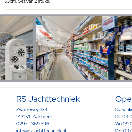
53cm. Set van 2 stuks.
RS Jachttechniek
Open
Zwarteweg 133
De winke
1431 VL Aalsmeer
Di 09:0
0297 - 369 596
Wo 09:0
info@rs-jachttechniek.nl
Do 09:0