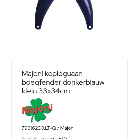
Majoni kopleguaan
boegfender donkerblauw
klein 33x34cm
79316230.LT-Q / Majoni
Aantal op voorraad 0