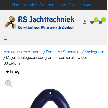
Klantenservice
Contact
Home
Onze merken
0
0
Aanleggen en Afmeren
/
Fenders / Stootwillen
/
Kopleguaan
/
Majoni kopleguaan boegfender donkerblauw klein
33x34cm
Terug