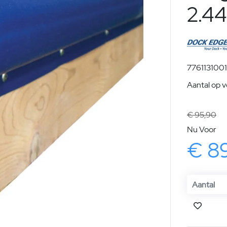
2.4
7761131001
Aantal op 
€ 95,90
Nu Voor
€ 8