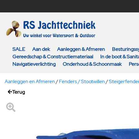
SALE
Aan dek
Aanleggen & Afmeren
Besturings
Gereedschap & Constructiemateriaal
In de boot & Sanita
Navigatieverlichting
Onderhoud & Schoonmaak
Pers
Aanleggen en Afmeren
/
Fenders / Stootwillen
/
Steigerfende
Terug