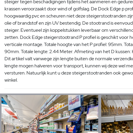
steiger tegen beschadigingen tijdens het aanmeren en gedure
krassen veroorzaakt door wind of golfslag. De Dock Edge p prof
hoogwaardig pvc en scheuren niet deze steigerstootranden zi
olie of brandstof en zijn UV bestendig. De stootrand is eenvou
steiger. Eventueel zijn koppelstukken leverbaar om verschillend
zetten. Dock Edge steigerstootrand P profiel is geschikt voor 
verticale montage. Totale hoogte van het P profiel: 95mm. Totale
90mm. Totale lengte: 2.44 Meter. Afmeting van het D kuss
Dit artikel valt vanwege zijn lengte buiten de normale verzendkos
lengte mogen halveren voor transport, kunnen wij deze wel me
versturen. Natuurlijk kunt u deze steigerstootranden ook gewoo
winkel.