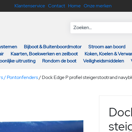
Klantenservice
Contact
Home
Onze merken
systemen
Bijboot & Buitenboordmotor
Stroom aan boord
ir
Kaarten, Boekwerken en zeilboot
Koken, Koelen & Verw
oonlijke uitrusting
Rondom de boot
Veiligheidsmiddelen
rs / Pontonfenders
/
Dock Edge P profiel steigerstootrand navy
Dock
stei