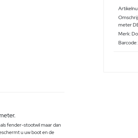
Artikeln
Omschrijv
meter D
Merk: Do
Barcode:
meter.
 als fender-stootwil maar dan
beschermt u uw boot en de