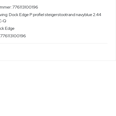
ummer: 776113100196
ing: Dock Edge P profiel steigerstootrand navyblue 2.44
E-Q
ck Edge
 776113100196