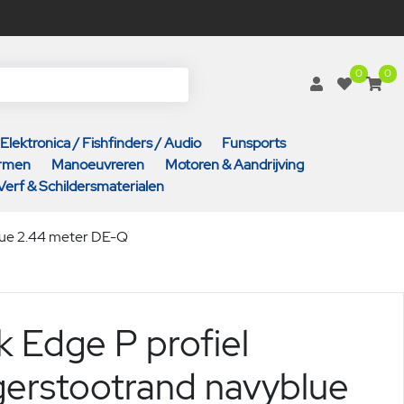
0
0
Elektronica / Fishfinders / Audio
Funsports
armen
Manoeuvreren
Motoren & Aandrijving
Verf & Schildersmaterialen
blue 2.44 meter DE-Q
 Edge P profiel
gerstootrand navyblue