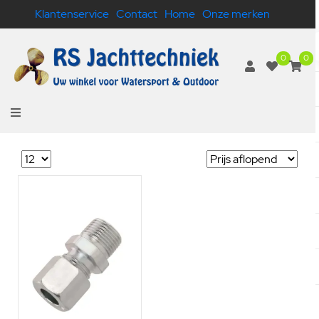
Klantenservice
Contact
Home
Onze merken
0
0