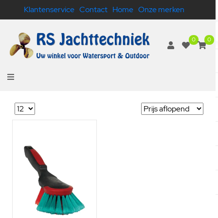
Klantenservice
Contact
Home
Onze merken
0
0