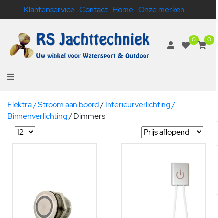
Klantenservice
Contact
Home
Onze merken
0
0
Elektra / Stroom aan boord
/
Interieurverlichting /
Binnenverlichting
/
Dimmers