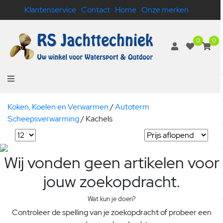
Klantenservice
Contact
Home
Onze merken
0
0
Koken, Koelen en Verwarmen
/
Autoterm
Scheepsverwarming
/
Kachels
Wij vonden geen artikelen voor
jouw zoekopdracht.
Wat kun je doen?
Controleer de spelling van je zoekopdracht of probeer een