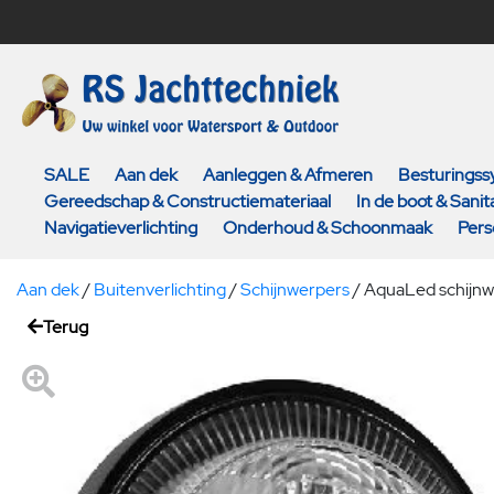
SALE
Aan dek
Aanleggen & Afmeren
Besturings
Gereedschap & Constructiemateriaal
In de boot & Sanita
Navigatieverlichting
Onderhoud & Schoonmaak
Pers
Aan dek
/
Buitenverlichting
/
Schijnwerpers
/
AquaLed schijnw
Terug