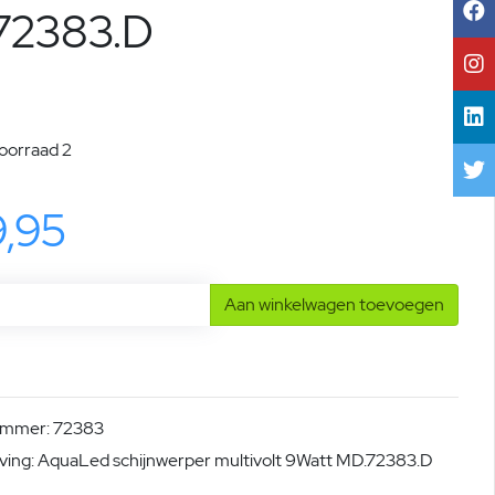
72383.D
voorraad 2
9,95
Aan winkelwagen toevoegen
ummer: 72383
ving: AquaLed schijnwerper multivolt 9Watt MD.72383.D