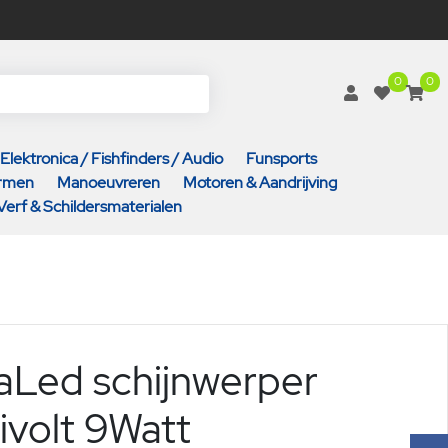
0
0
Elektronica / Fishfinders / Audio
Funsports
armen
Manoeuvreren
Motoren & Aandrijving
Verf & Schildersmaterialen
aLed schijnwerper
ivolt 9Watt