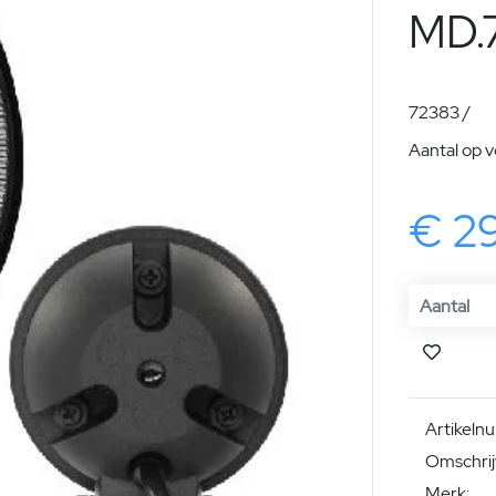
MD.
72383 /
Aantal op 
€ 2
Artikeln
Omschrij
Merk: