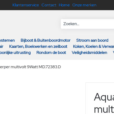
Klantenservice
Contact
Home
Onze merken
systemen
Bijboot & Buitenboordmotor
Stroom aan boord
ir
Kaarten, Boekwerken en zeilboot
Koken, Koelen & Verw
oonlijke uitrusting
Rondom de boot
Veiligheidsmiddelen
erper multivolt 9Watt MD.72383.D
Aqu
mult