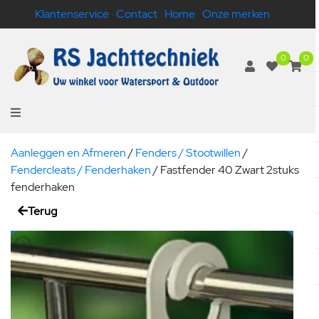
Klantenservice
Contact
Home
Onze merken
0
0
Aanleggen en Afmeren
/
Fenders / Stootwillen
/
Fendercleats / Fenderhaken
/
Fastfender 40 Zwart 2stuks
fenderhaken
Terug