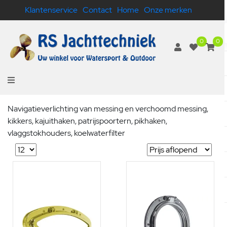
Klantenservice
Contact
Home
Onze merken
0
0
Navigatieverlichting van messing en verchoomd messing,
kikkers, kajuithaken, patrijspoortern, pikhaken,
vlaggstokhouders, koelwaterfilter