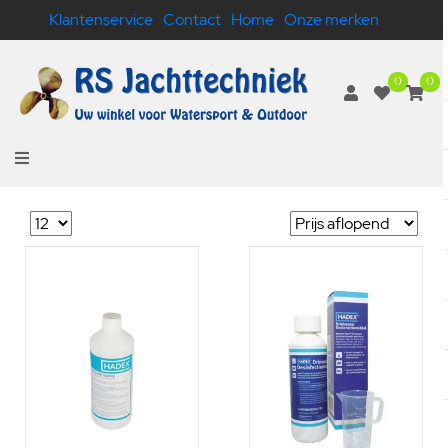
Klantenservice
Contact
Home
Onze merken
0
0