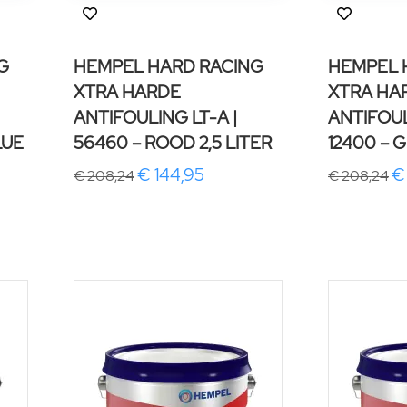
G
HEMPEL HARD RACING
HEMPEL 
XTRA HARDE
XTRA HA
ANTIFOULING LT-A |
ANTIFOUL
LUE
56460 – ROOD 2,5 LITER
12400 – G
€ 144,95
€
€ 208,24
€ 208,24