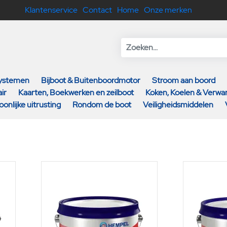
Klantenservice
Contact
Home
Onze merken
systemen
Bijboot & Buitenboordmotor
Stroom aan boord
ir
Kaarten, Boekwerken en zeilboot
Koken, Koelen & Verw
oonlijke uitrusting
Rondom de boot
Veiligheidsmiddelen