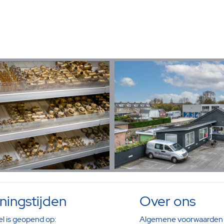
ingstijden
Over ons
l is geopend op:
Algemene voorwaarden