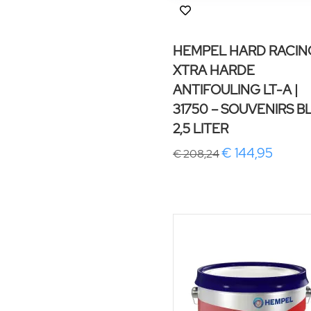
HEMPEL HARD RACIN
XTRA HARDE
ANTIFOULING LT-A |
31750 – SOUVENIRS B
2,5 LITER
€ 144,95
€ 208,24