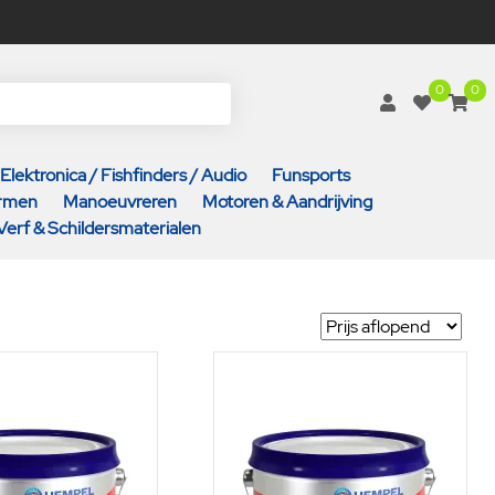
0
0
Elektronica / Fishfinders / Audio
Funsports
armen
Manoeuvreren
Motoren & Aandrijving
Verf & Schildersmaterialen