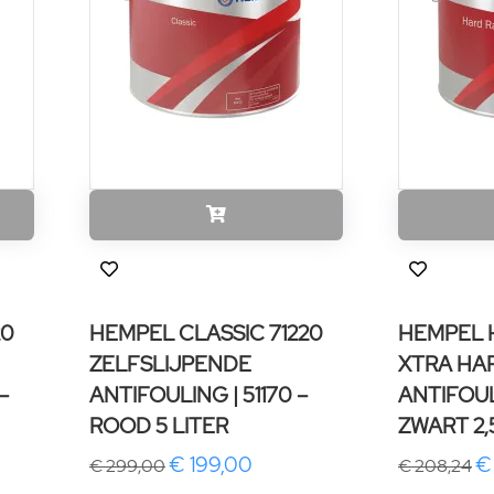
20
HEMPEL CLASSIC 71220
HEMPEL 
ZELFSLIJPENDE
XTRA HA
–
ANTIFOULING | 51170 –
ANTIFOUL
ROOD 5 LITER
ZWART 2,
€ 199,00
€
€ 299,00
€ 208,24