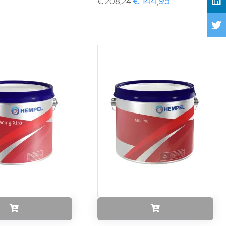
€ 144,95
€ 208,24