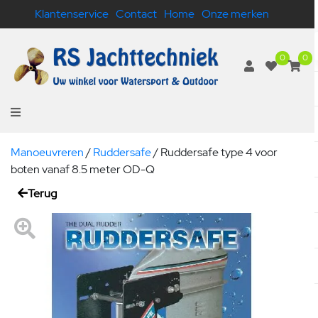
Klantenservice
Contact
Home
Onze merken
0
0
Manoeuvreren
/
Ruddersafe
/
Ruddersafe type 4 voor
boten vanaf 8.5 meter OD-Q
Terug