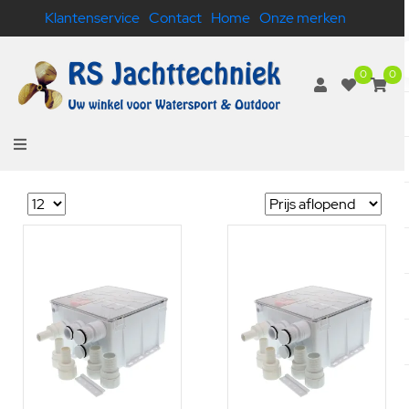
Klantenservice
Contact
Home
Onze merken
0
0