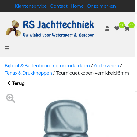
Klantenservice
Contact
Home
Onze merken
0
0
Bijboot & Buitenboordmotor onderdelen
/
Afdekzeilen
/
Tenax & Drukknoppen
/
Tourniquet koper-vernikkeld 6mm
Terug