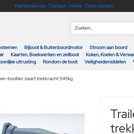
Klantenservice
Contact
Home
Onze merken
systemen
Bijboot & Buitenboordmotor
Stroom aan boord
ir
Kaarten, Boekwerken en zeilboot
Koken, Koelen & Verw
oonlijke uitrusting
Rondom de boot
Veiligheidsmiddelen
lier-bootlier zwart trekkracht 545kg
Trai
trek