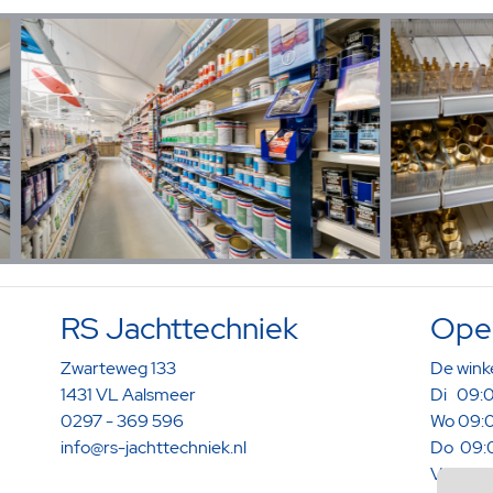
RS Jachttechniek
Open
Zwarteweg 133
De winke
1431 VL Aalsmeer
Di 09:0
0297 - 369 596
Wo 09:0
info@rs-jachttechniek.nl
Do 09:0
Vr 09:0