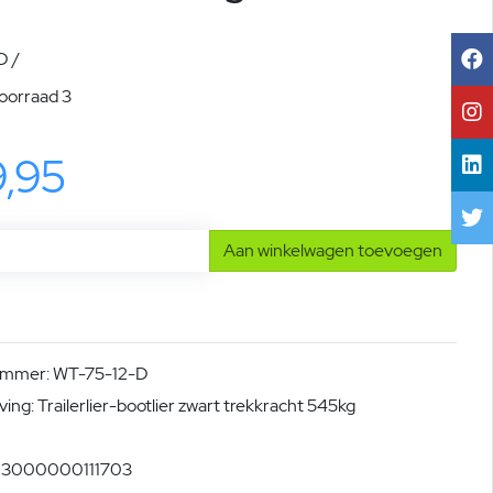
D /
voorraad 3
9,95
Aan winkelwagen toevoegen
ummer: WT-75-12-D
ing: Trailerlier-bootlier zwart trekkracht 545kg
: 3000000111703