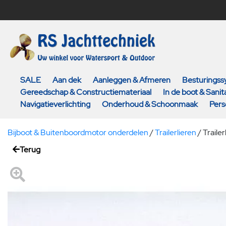
SALE
Aan dek
Aanleggen & Afmeren
Besturings
Gereedschap & Constructiemateriaal
In de boot & Sanita
Navigatieverlichting
Onderhoud & Schoonmaak
Pers
Bijboot & Buitenboordmotor onderdelen
/
Trailerlieren
/
Trailer
Terug