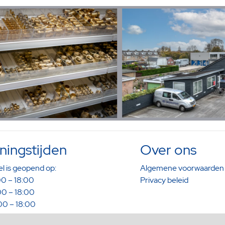
ingstijden
Over ons
l is geopend op:
Algemene voorwaarden
0 – 18:00
Privacy beleid
0 – 18:00
0 – 18:00
0 – 18:00