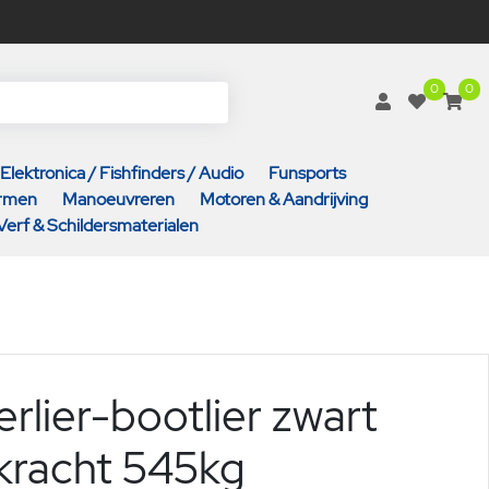
0
0
Elektronica / Fishfinders / Audio
Funsports
armen
Manoeuvreren
Motoren & Aandrijving
Verf & Schildersmaterialen
lerlier-bootlier zwart
kracht 545kg