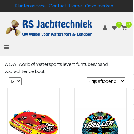
Klantenservice
Contact
Home
Onze merken
0
0
WOW, World of Watersports levert funtubes/band
voorachter de boot