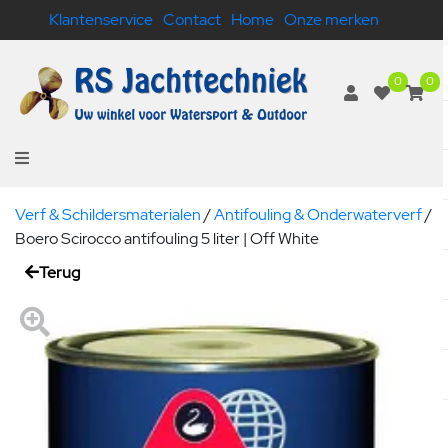
Klantenservice
Contact
Home
Onze merken
0
0
Verf & Schildersmaterialen
/
Antifouling & Onderwaterverf
/
Boero Scirocco antifouling 5 liter | Off White
Terug