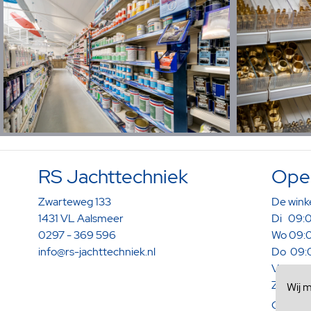
RS Jachttechniek
Open
Zwarteweg 133
De winke
1431 VL Aalsmeer
Di 09:0
0297 - 369 596
Wo 09:0
info@rs-jachttechniek.nl
Do 09:0
Vr 09:0
Za 09:0
Wij 
Op afspr