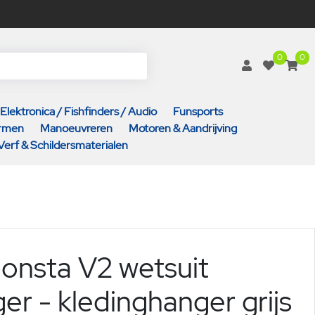
0
0
Elektronica / Fishfinders / Audio
Funsports
armen
Manoeuvreren
Motoren & Aandrijving
Verf & Schildersmaterialen
onsta V2 wetsuit
er - kledinghanger grijs