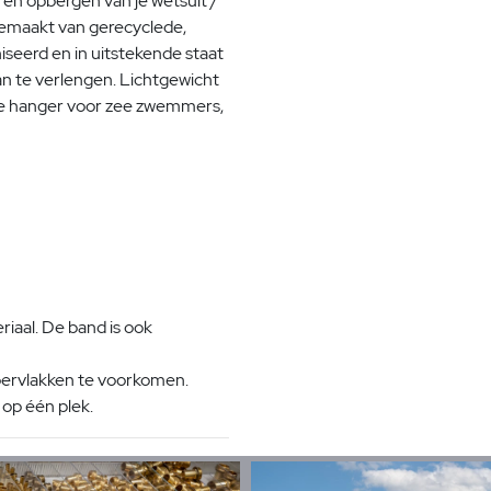
en opbergen van je wetsuit /
gemaakt van gerecyclede,
seerd en in uitstekende staat
an te verlengen. Lichtgewicht
cte hanger voor zee zwemmers,
iaal. De band is ook
pervlakken te voorkomen.
op één plek.