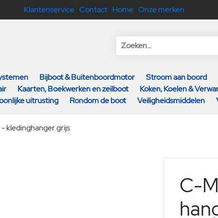
Klantenservice
Contact
Home
Onze merken
systemen
Bijboot & Buitenboordmotor
Stroom aan boord
ir
Kaarten, Boekwerken en zeilboot
Koken, Koelen & Verw
oonlijke uitrusting
Rondom de boot
Veiligheidsmiddelen
 kledinghanger grijs
C-M
hang