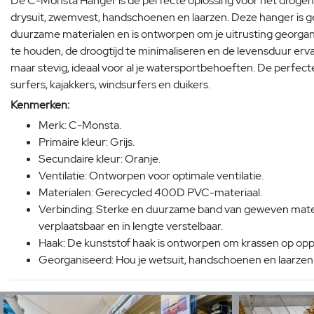
De C-Monsta Hanger is de perfecte oplossing voor het drogen 
drysuit, zwemvest, handschoenen en laarzen. Deze hanger is 
duurzame materialen en is ontworpen om je uitrusting georgani
te houden, de droogtijd te minimaliseren en de levensduur erv
maar stevig, ideaal voor al je watersportbehoeften. De perfe
surfers, kajakkers, windsurfers en duikers.
Kenmerken:
Merk: C-Monsta.
Primaire kleur: Grijs.
Secundaire kleur: Oranje.
Ventilatie: Ontworpen voor optimale ventilatie.
Materialen: Gerecycled 400D PVC-materiaal.
Verbinding: Sterke en duurzame band van geweven mater
verplaatsbaar en in lengte verstelbaar.
Haak: De kunststof haak is ontworpen om krassen op op
Georganiseerd: Hou je wetsuit, handschoenen en laarzen 