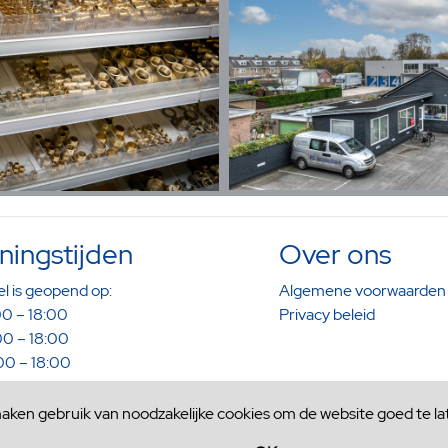
ingstijden
Over ons
l is geopend op:
Algemene voorwaarden
0 – 18:00
Privacy beleid
0 – 18:00
0 – 18:00
0 – 18:00
0 – 16:00
maken gebruik van noodzakelijke cookies om de website goed te la
aak kunt u buiten deze tijden