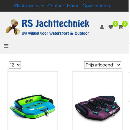
Klantenservice
Contact
Home
Onze merken
0
0