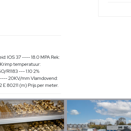
id: IOS 37 ---- 18.0 MPA Rek:
+125°C Krimp temperatuur:
SO/R1183 --- 1.10 2%
3 ---- 20KV/mm Vlamdovend:
80211 (m) Prijs per meter.