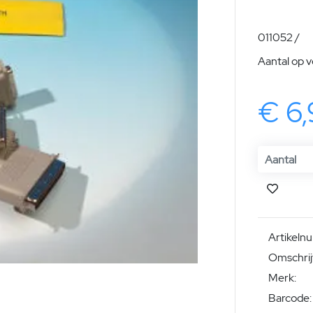
011052 /
Aantal op 
€ 6
Artikeln
Omschrij
Merk:
Barcode