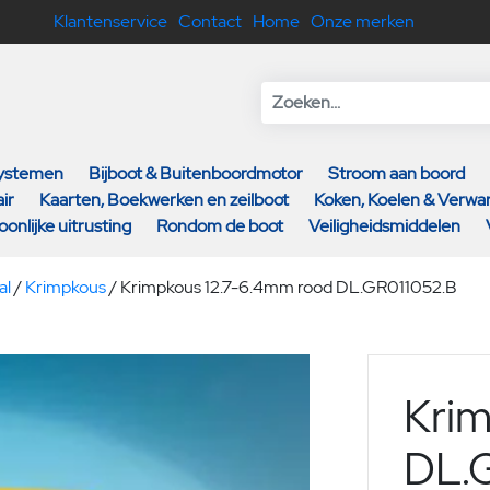
Klantenservice
Contact
Home
Onze merken
systemen
Bijboot & Buitenboordmotor
Stroom aan boord
ir
Kaarten, Boekwerken en zeilboot
Koken, Koelen & Verw
oonlijke uitrusting
Rondom de boot
Veiligheidsmiddelen
al
/
Krimpkous
/
Krimpkous 12.7-6.4mm rood DL.GR011052.B
Krim
DL.