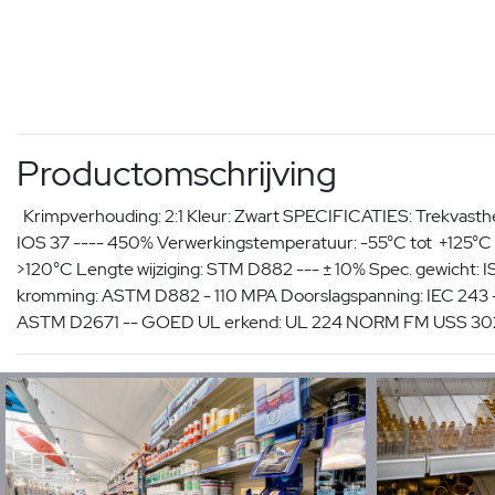
Productomschrijving
Krimpverhouding: 2:1 Kleur: Zwart SPECIFICATIES: Trekvasthe
IOS 37 ---- 450% Verwerkingstemperatuur: -55°C tot 
>120°C Lengte wijziging: STM D882 --- ± 10% Spec. gewicht: I
kromming: ASTM D882 - 110 MPA Doorslagspanning: IEC 24
ASTM D2671 -- GOED UL erkend: UL 224 NORM FM USS 302 E 