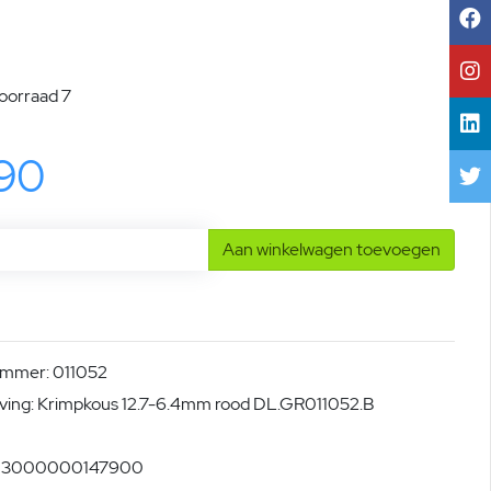
voorraad 7
,90
Aan winkelwagen toevoegen
ummer: 011052
ving: Krimpkous 12.7-6.4mm rood DL.GR011052.B
: 3000000147900