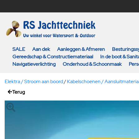
SALE
Aan dek
Aanleggen & Afmeren
Besturings
Gereedschap & Constructiemateriaal
In de boot & Sanita
Navigatieverlichting
Onderhoud & Schoonmaak
Pers
Elektra / Stroom aan boord
/
Kabelschoenen / Aansluitmateria
Terug