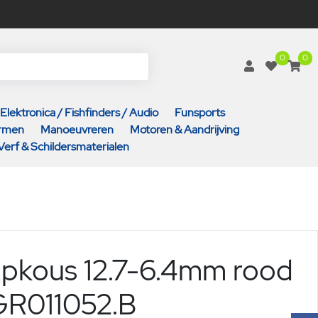
0
0
Elektronica / Fishfinders / Audio
Funsports
armen
Manoeuvreren
Motoren & Aandrijving
Verf & Schildersmaterialen
pkous 12.7-6.4mm rood
GR011052.B