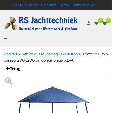
Klantenservice
Contact
Home
Onze merken
0
0
Aan dek
/
Aan dek / Dekbeslag
/
Biminitop’s
/
Protecq Bimini
parasol 200x200cm donkerblauw XL-A
Terug