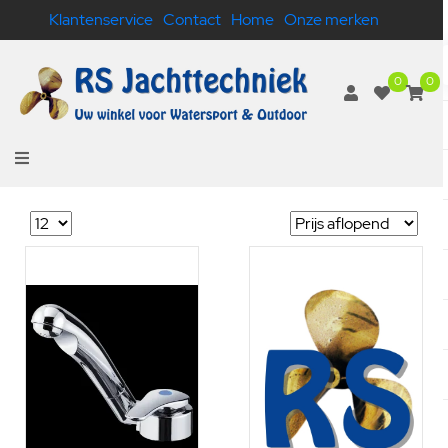
Klantenservice
Contact
Home
Onze merken
0
0