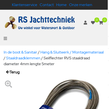
Klantenservice
Contact
Home
Onze merken
0
0
In de boot & Sanitair
/
Hang & Sluitwerk / Montagemateriaal
/
Staaldraadklemmen
/
Seilflechter RVS staaldraad
diameter 4mm lengte 5meter
Terug