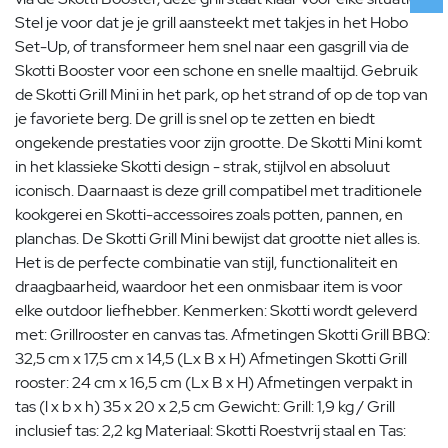
Stel je voor dat je je grill aansteekt met takjes in het Hobo
Set-Up, of transformeer hem snel naar een gasgrill via de
Skotti Booster voor een schone en snelle maaltijd. Gebruik
de Skotti Grill Mini in het park, op het strand of op de top van
je favoriete berg. De grill is snel op te zetten en biedt
ongekende prestaties voor zijn grootte. De Skotti Mini komt
in het klassieke Skotti design - strak, stijlvol en absoluut
iconisch. Daarnaast is deze grill compatibel met traditionele
kookgerei en Skotti-accessoires zoals potten, pannen, en
planchas. De Skotti Grill Mini bewijst dat grootte niet alles is.
Het is de perfecte combinatie van stijl, functionaliteit en
draagbaarheid, waardoor het een onmisbaar item is voor
elke outdoor liefhebber. Kenmerken: Skotti wordt geleverd
met: Grillrooster en canvas tas. Afmetingen Skotti Grill BBQ:
32,5 cm x 17,5 cm x 14,5 (Lx B x H) Afmetingen Skotti Grill
rooster: 24 cm x 16,5 cm (Lx B x H) Afmetingen verpakt in
tas (l x b x h) 35 x 20 x 2,5 cm Gewicht: Grill: 1,9 kg / Grill
inclusief tas: 2,2 kg Materiaal: Skotti Roestvrij staal en Tas: