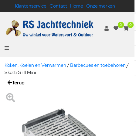
Klantenservice
Contact
Home
Onze merken
0
0
Koken, Koelen en Verwarmen
/
Barbecues en toebehoren
/
Skotti Grill Mini
Terug