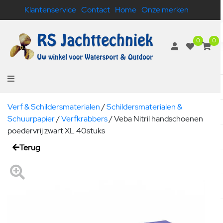
Klantenservice
Contact
Home
Onze merken
0
0
Verf & Schildersmaterialen
/
Schildersmaterialen &
Schuurpapier
/
Verfkrabbers
/
Veba Nitril handschoenen
poedervrij zwart XL 40stuks
Terug