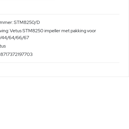
nummer: STM8250/D
ving: Vetus STM8250 impeller met pakking voor
/44/64/66/67
tus
: 8717372197703