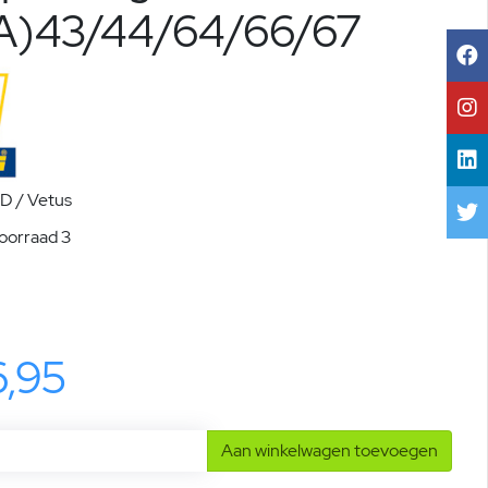
A)43/44/64/66/67
 / Vetus
voorraad 3
6,95
Aan winkelwagen toevoegen