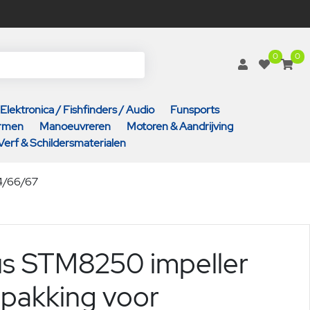
0
0
Elektronica / Fishfinders / Audio
Funsports
armen
Manoeuvreren
Motoren & Aandrijving
Verf & Schildersmaterialen
4/66/67
us STM8250 impeller
pakking voor