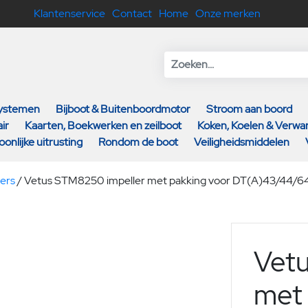
Klantenservice
Contact
Home
Onze merken
systemen
Bijboot & Buitenboordmotor
Stroom aan boord
ir
Kaarten, Boekwerken en zeilboot
Koken, Koelen & Verw
oonlijke uitrusting
Rondom de boot
Veiligheidsmiddelen
lers
/
Vetus STM8250 impeller met pakking voor DT(A)43/44/6
Vet
met 