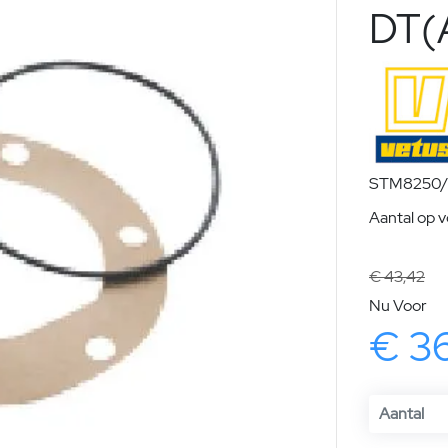
DT(
STM8250/D
Aantal op 
€ 43,42
Nu Voor
€ 3