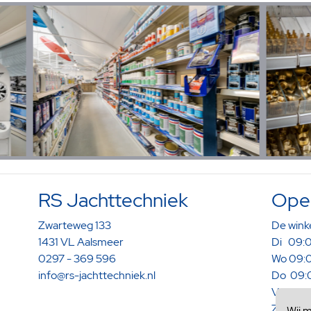
RS Jachttechniek
Open
Zwarteweg 133
De winke
1431 VL Aalsmeer
Di 09:0
0297 - 369 596
Wo 09:0
info@rs-jachttechniek.nl
Do 09:0
Vr 09:0
Za 09:0
Wij 