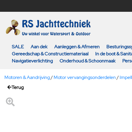
SALE
Aan dek
Aanleggen & Afmeren
Besturings
Gereedschap & Constructiemateriaal
In de boot & Sanita
Navigatieverlichting
Onderhoud & Schoonmaak
Pers
Motoren & Aandrijving
/
Motor vervangingsonderdelen
/
Impel
Terug