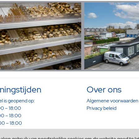
ingstijden
Over ons
l is geopend op:
Algemene voorwaarden
0 – 18:00
Privacy beleid
0 – 18:00
0 – 18:00
0 – 18:00
0 – 16:00
maken gebruik van noodzakelijke cookies om de website goed te la