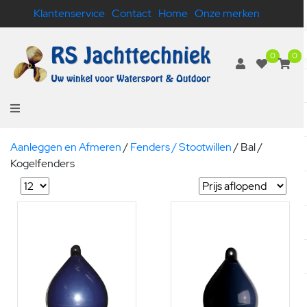
Klantenservice
Contact
Home
Onze merken
0
0
Aanleggen en Afmeren
/
Fenders / Stootwillen
/
Bal /
Kogelfenders