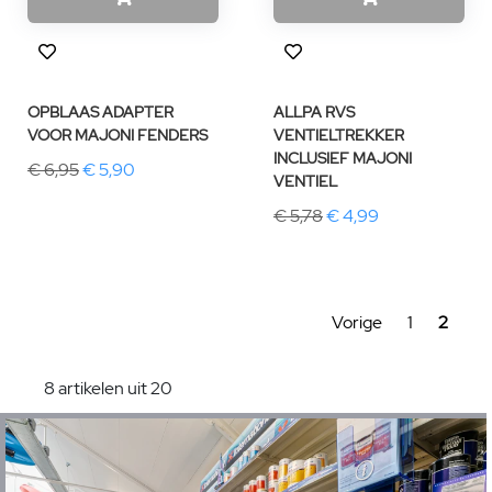
OPBLAAS ADAPTER
ALLPA RVS
VOOR MAJONI FENDERS
VENTIELTREKKER
INCLUSIEF MAJONI
€ 6,95
€ 5,90
VENTIEL
€ 5,78
€ 4,99
Vorige
1
2
8 artikelen uit 20