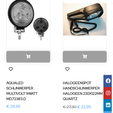
AQUALED
HALOGEENSPOT
SCHIJNWERPER
HANDSCHIJNWERPER
MULTIVOLT 9WATT
HALOGEEN 230X122MM
MD.72383.D
QUARTZ
€ 29,95
€ 27,30
€ 22,95